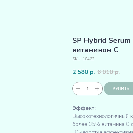
SP Hybrid Serum 
витамином C
SKU:
10462
2 580
р.
6 010
р.
КУПИТЬ
Эффект:
Высокотехнологичный к
более 35% витамина С 
. Сыворотка эффективна