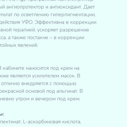
й ангиопротектор и антиоксидант. Дает
льтат по осветлению гиперпигментации,
 действия УФО. Эффективна в коррекции
овной терапией, ускоряет разрешение
са, а также постакне – в коррекции
тойных явлений.
В кабинете наносится под крем на
кже является усилителем масок. В
 отлично внедряется с помощью
рекрасной основой под альгинат. В
невно утром и вечером под крем.
ы:
пектинат, L-аскорбиновая кислота,