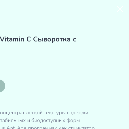
Vitamin C Сыворотка с
онцентрат легкой текстуры содержит
стабильных и биодоступных форм
 в Anti Age программах как стимулятор