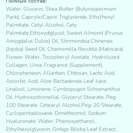
Полный состав:
Water, Glycerin, Shea Butter (Butyrospermum
Parki), Caprylic/Capric Triglyceride, Ethylhexyl
Palmitate, Cetyl Alcohol, Cety
Palmitate,Ethoxydiglycol, Sweet Almond (Prunus
Amygdalus Dulcis) Oil, Símmondsia Chinensis
(Jojoba) Seed Oil, Chamomilla Recutita (Matricara)
Flower Water, Tocopheryl Acetate, Hydrolyzed
Collagen, Urea, Fragrance (Supplement),
Chlorphenesin, Allantoin, Chitosan, Lactic Acid,
Ascorbic Acid, Aloe Barbadensis Leaf Juice,
Linalool, Limonene, Cymbopogon Schoenanthus
Oil, Hydroxycitronellal, Glyceryl Stearate, Peg-
100 Stearate, Cetearyl Alcohol,Peg-20 Stearate,
Cyclopentasiloxane, Dimethiconol, Sodium
Hyaluronate, Water, Phenoxyethanol,
Ethylhexylglycerin, Ginkgo Biloba Leaf Extract,